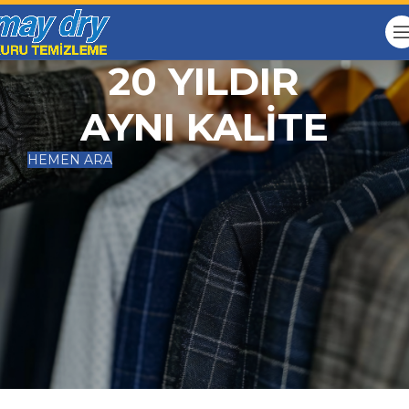
May Dry Kuru Temizleme
20 YILDIR
AYNI KALİTE
HEMEN ARA