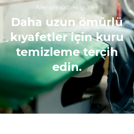
Ailenizle sağlıklı günler
Daha uzun ömürlü
kıyafetler için kuru
temizleme tercih
edin.