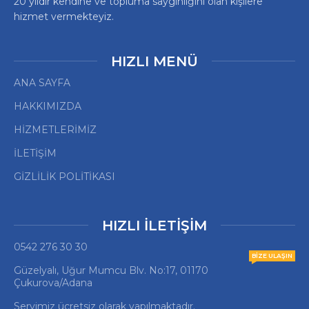
20 yıldır kendine ve topluma saygınlığını olan kişilere
hizmet vermekteyiz.
HIZLI MENÜ
ANA SAYFA
HAKKIMIZDA
HİZMETLERİMİZ
İLETİŞİM
GİZLİLİK POLİTİKASI
HIZLI İLETİŞİM
0542 276 30 30
BIZE ULAŞIN
Güzelyalı, Uğur Mumcu Blv. No:17, 01170
Çukurova/Adana
Servimiz ücretsiz olarak yapılmaktadır.