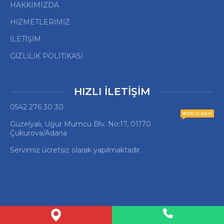
HAKKIMIZDA
HİZMETLERİMİZ
İLETİŞİM
GİZLİLİK POLİTİKASI
HIZLI İLETİŞİM
0542 276 30 30
BIZE ULAŞIN
Güzelyalı, Uğur Mumcu Blv. No:17, 01170
Çukurova/Adana
Servimiz ücretsiz olarak yapılmaktadır.
© Copyright May Dry Kuru Temizleme 2025 ❤️ Designed by