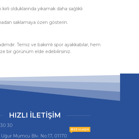
kirli olduklarında yıkamak daha sağlıklı
ırmadan saklamaya özen gösterin.
 adımdır. Temiz ve bakımlı spor ayakkabılar, hem
ze bir görünüm elde edebilirsiniz.
HIZLI İLETİŞİM
 30 30
BIZE ULAŞIN
, Uğur Mumcu Blv. No:17, 01170