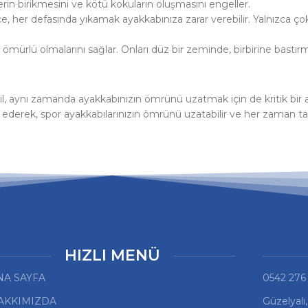
lerin birikmesini ve kötü kokuların oluşmasını engeller.
, her defasında yıkamak ayakkabınıza zarar verebilir. Yalnızca çok 
n ömürlü olmalarını sağlar. Onları düz bir zeminde, birbirine bast
ğil, aynı zamanda ayakkabınızın ömrünü uzatmak için de kritik bir
 ederek, spor ayakkabılarınızın ömrünü uzatabilir ve her zaman ta
HIZLI MENÜ
NA SAYFA
0542 276
AKKIMIZDA
Güzelyalı