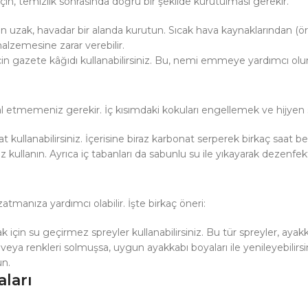
in, temizlik sonrasında doğru bir şekilde kurutulması gerekir.
an uzak, havadar bir alanda kurutun. Sıcak hava kaynaklarından (ö
malzemesine zarar verebilir.
için gazete kâğıdı kullanabilirsiniz. Bu, nemi emmeye yardımcı olur
l etmemeniz gerekir. İç kısımdaki kokuları engellemek ve hijyen sa
kullanabilirsiniz. İçerisine biraz karbonat serperek birkaç saat bekl
z kullanın. Ayrıca iç tabanları da sabunlu su ile yıkayarak dezenfekt
manıza yardımcı olabilir. İşte birkaç öneri:
için su geçirmez spreyler kullanabilirsiniz. Bu tür spreyler, ayakk
e veya renkleri solmuşsa, uygun ayakkabı boyaları ile yenileyebili
un.
ları