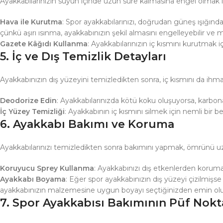
Ayakkabılarınızın suyun içinde uzun süre kalmasına engel olmak iç
Hava ile Kurutma
: Spor ayakkabılarınızı, doğrudan güneş ışığınd
çünkü aşırı ısınma, ayakkabınızın şekil almasını engelleyebilir ve 
Gazete Kâğıdı Kullanma
: Ayakkabılarınızın iç kısmını kurutmak 
5.
İç ve Dış Temizlik Detayları
Ayakkabınızın dış yüzeyini temizledikten sonra, iç kısmını da ihma
Deodorize Edin
: Ayakkabılarınızda kötü koku oluşuyorsa, karbonat 
İç Yüzey Temizliği
: Ayakkabının iç kısmını silmek için nemli bir be
6.
Ayakkabı Bakımı ve Koruma
Ayakkabılarınızı temizledikten sonra bakımını yapmak, ömrünü uzat
Koruyucu Sprey Kullanma
: Ayakkabınızı dış etkenlerden korumak 
Ayakkabı Boyama
: Eğer spor ayakkabınızın dış yüzeyi çizilmişs
ayakkabınızın malzemesine uygun boyayı seçtiğinizden emin ol
7.
Spor Ayakkabısı Bakımının Püf Nokta