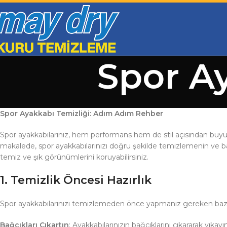
Spor Ay
Spor Ayakkabı Temizliği: Adım Adım Rehber
Spor ayakkabılarınız, hem performans hem de stil açısından büyük b
makalede, spor ayakkabılarınızı doğru şekilde temizlemenin ve 
temiz ve şık görünümlerini koruyabilirsiniz.
1.
Temizlik Öncesi Hazırlık
Spor ayakkabılarınızı temizlemeden önce yapmanız gereken bazı hazı
Bağcıkları Çıkartın
: Ayakkabılarınızın bağcıklarını çıkararak yıka