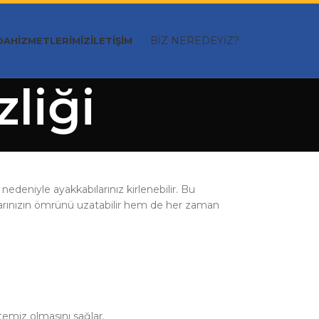
BİZ NEREDEYİZ?
DA
HIZMETLERIMIZ
İLETIŞIM
liği
edeniyle ayakkabılarınız kirlenebilir. Bu
larınızın ömrünü uzatabilir hem de her zaman
 temiz olmasını sağlar.