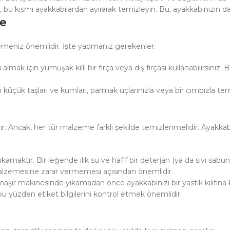
rsa, bu kısmı ayakkabılardan ayırarak temizleyin. Bu, ayakkabınızın
me
lemeniz önemlidir. İşte yapmanız gerekenler:
i almak için yumuşak kıllı bir fırça veya diş fırçası kullanabilirsi
küçük taşları ve kumları, parmak uçlarınızla veya bir cımbızla temi
rdır. Ancak, her tür malzeme farklı şekilde temizlenmelidir. Ayak
kamaktır. Bir leğende ılık su ve hafif bir deterjan (ya da sıvı sabun)
malzemesine zarar vermemesi açısından önemlidir.
aşır makinesinde yıkamadan önce ayakkabınızı bir yastık kılıfına 
u yüzden etiket bilgilerini kontrol etmek önemlidir.