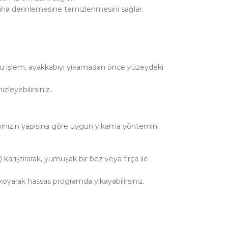
 daha derinlemesine temizlenmesini sağlar.
niz. Bu işlem, ayakkabıyı yıkamadan önce yüzeydeki
zleyebilirsiniz.
kabınızın yapısına göre uygun yıkama yöntemini
 karıştırarak, yumuşak bir bez veya fırça ile
koyarak hassas programda yıkayabilirsiniz.