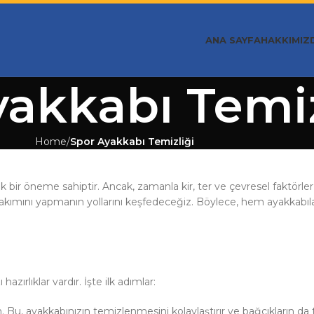
ANA SAYFA
HAKKIMIZ
akkabı Temiz
Home
Spor Ayakkabı Temizliği
ir öneme sahiptir. Ancak, zamanla kir, ter ve çevresel faktörler n
bakımını yapmanın yollarını keşfedeceğiz. Böylece, hem ayakkabı
rlıklar vardır. İşte ilk adımlar:
yın. Bu, ayakkabınızın temizlenmesini kolaylaştırır ve bağcıkların da