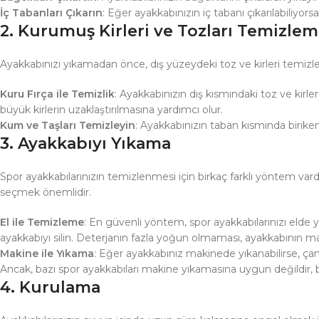
İç Tabanları Çıkarın
: Eğer ayakkabınızın iç tabanı çıkarılabiliyo
2.
Kurumuş Kirleri ve Tozları Temizle
Ayakkabınızı yıkamadan önce, dış yüzeydeki toz ve kirleri temiz
Kuru Fırça ile Temizlik
: Ayakkabınızın dış kısmındaki toz ve kirler
büyük kirlerin uzaklaştırılmasına yardımcı olur.
Kum ve Taşları Temizleyin
: Ayakkabınızın taban kısmında biriken 
3.
Ayakkabıyı Yıkama
Spor ayakkabılarınızın temizlenmesi için birkaç farklı yöntem va
seçmek önemlidir.
El ile Temizleme
: En güvenli yöntem, spor ayakkabılarınızı elde yı
ayakkabıyı silin. Deterjanın fazla yoğun olmaması, ayakkabının 
Makine ile Yıkama
: Eğer ayakkabınız makinede yıkanabilirse, çam
Ancak, bazı spor ayakkabıları makine yıkamasına uygun değildir, b
4.
Kurulama